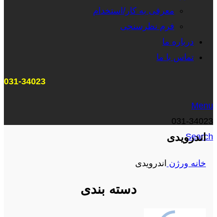
معرفی به کار/استخدام
فرم نظرسنجی
درباره ما
تماس با ما
031-34023
Menu
031-34023
اندرویدی
Search
خانه
ورژن
اندرویدی
دسته بندی