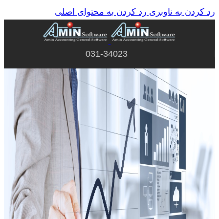
رد کردن به ناوبری
رد کردن به محتوای اصلی
031-34023