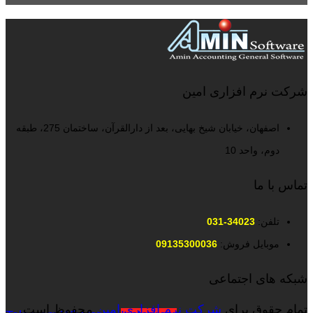
شرکت نرم افزاری امین
اصفهان، خیابان شیخ بهایی، بعد از دارالقرآن، ساختمان 275، طبقه
دوم، واحد 10
تماس با ما
تلفن:
34023-031
موبایل فروش:
09135300036
شبکه های اجتماعی
تمام حقوق برای
شرکت نرم افزاری امین
محفوظ است.