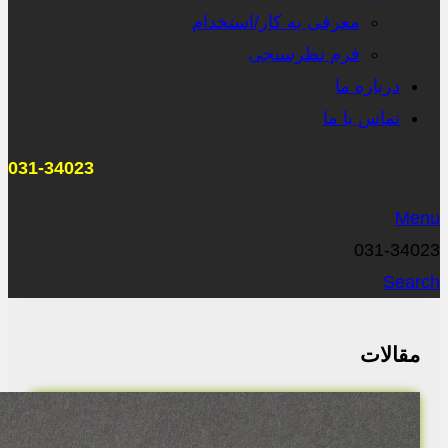
معرفی به کار/استخدام
فرم نظرسنجی
درباره ما
تماس با ما
031-34023
Menu
031-34023
Search
مقالات